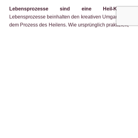
Lebensprozesse sind eine Heil-Kunst.
Lebensprozesse beinhalten den kreativen Umgang mit
dem Prozess des Heilens. Wie ursprünglich praktiziert,
ist der Heilkundige angeleitet von seiner inneren
Verbindung zu der höheren Intelligenz (Gott,
universelles Bewusstsein) welche alles Leben
hervorbringt. Durch diese innere Verbindung und das
Wissen um jene Zusammenhänge die lebende Wesen
von einem Prozesse der Degeneration zu einem
Prozess der Heilung und Regeneration führen kann,
leitet er den Patienten zur Selbstheilung an.
Lebensprozesse sind eine Lebensweise.
Basierend
auf dem Bewusstsein der Heiligkeit allen Lebens,
betrachtet der Anwendende der Lebensprozesse sich
selbst, seine Umwelt, seine Mitlebewesen und seine
Nahrung als heilig. Er wird daher nicht in der Lage