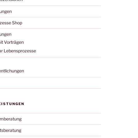
tungen
zesse Shop
tungen
it Vorträgen
r Lebensprozesse
entlichungen
EISTUNGEN
umberatung
tsberatung