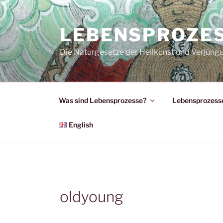
Zum
Inhalt
LEBENSPROZE
springen
Die Naturgesetze der Heilkunst und Verjüng
Was sind Lebensprozesse?
Lebensprozesse
English
oldyoung