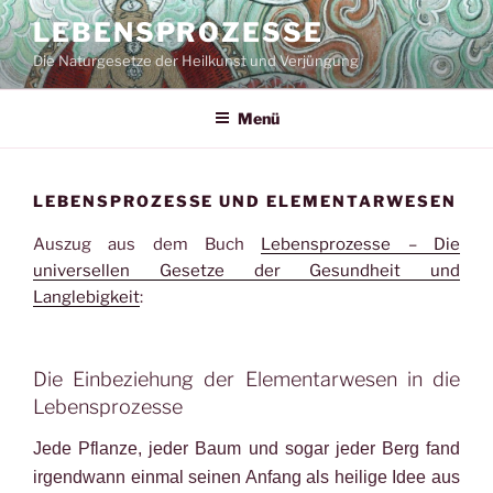
Zum
LEBENSPROZESSE
Inhalt
Die Naturgesetze der Heilkunst und Verjüngung
springen
Menü
LEBENSPROZESSE UND ELEMENTARWESEN
Auszug aus dem Buch
Lebensprozesse – Die
universellen Gesetze der Gesundheit und
Langlebigkeit
:
Die Einbeziehung der Elementarwesen in die
Lebensprozesse
Jede Pflanze, jeder Baum und sogar jeder Berg fand
irgendwann einmal seinen Anfang als heilige Idee aus