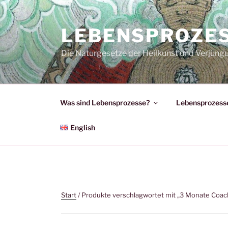
Zum
Inhalt
LEBENSPROZE
springen
Die Naturgesetze der Heilkunst und Verjüng
Was sind Lebensprozesse?
Lebensprozesse
English
Start
/ Produkte verschlagwortet mit „3 Monate Coac