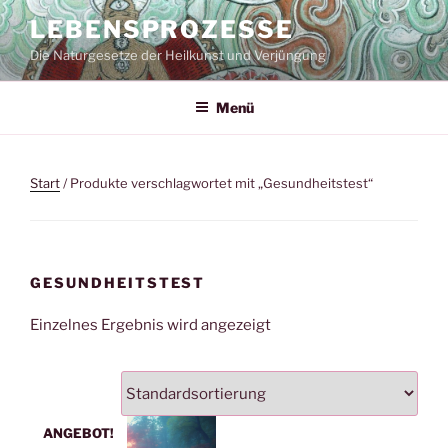
Zum
LEBENSPROZESSE
Inhalt
Die Naturgesetze der Heilkunst und Verjüngung
springen
Menü
Start
/ Produkte verschlagwortet mit „Gesundheitstest“
GESUNDHEITSTEST
Einzelnes Ergebnis wird angezeigt
ANGEBOT!