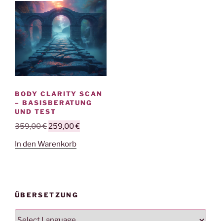
BODY CLARITY SCAN
– BASISBERATUNG
UND TEST
Ursprünglicher
Aktueller
359,00
€
259,00
€
Preis
Preis
In den Warenkorb
war:
ist:
359,00 €
259,00 €.
ÜBERSETZUNG