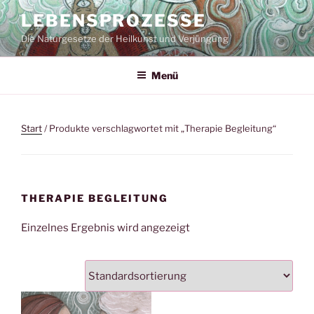
Zum
LEBENSPROZESSE
Inhalt
Die Naturgesetze der Heilkunst und Verjüngung
springen
Menü
Start
/ Produkte verschlagwortet mit „Therapie Begleitung“
THERAPIE BEGLEITUNG
Einzelnes Ergebnis wird angezeigt