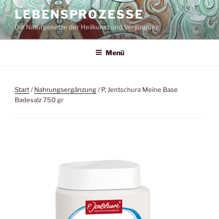
Zum
LEBENSPROZESSE
Inhalt
Die Naturgesetze der Heilkunst und Verjüngung
springen
Menü
Start
/
Nahrungsergänzung
/ P. Jentschura Meine Base
Badesalz 750 gr