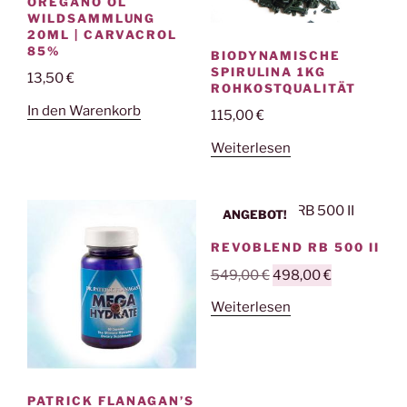
OREGANO ÖL
WILDSAMMLUNG
20ML | CARVACROL
85%
BIODYNAMISCHE
SPIRULINA 1KG
13,50
€
ROHKOSTQUALITÄT
In den Warenkorb
115,00
€
Weiterlesen
ANGEBOT!
REVOBLEND RB 500 II
Ursprünglicher
Aktueller
549,00
€
498,00
€
Preis
Preis
Weiterlesen
war:
ist:
549,00 €
498,00 €.
PATRICK FLANAGAN’S