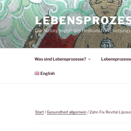
Zum
Inhalt
LEBENSPROZE
springen
Die Naturgesetze der Heilkunst und Verjüng
Was sind Lebensprozesse?
Lebensprozesse
English
Start
/
Gesundheit allgemein
/ Zahn Fix Revital Lipos