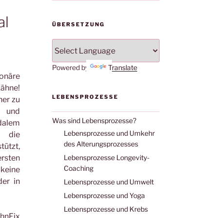
al
ÜBERSETZUNG
Powered by
Translate
ionäre
Zähne!
LEBENSPROZESSE
her zu
n und
Was sind Lebensprozesse?
idalem
Lebensprozesse und Umkehr
d die
des Alterungsprozesses
tützt,
rsten
Lebensprozesse Longevity-
Coaching
keine
der in
Lebensprozesse und Umwelt
Lebensprozesse und Yoga
Lebensprozesse und Krebs
hnFix