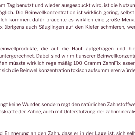
m Tag benutzt und wieder ausgespuckt wird, ist die Nutzu
glich. Die Beinwellkonzentration ist wirklich gering, selbs
ilch kommen, dafür bräuchte es wirklich eine große Meng
 übrigens auch Säuglingen auf den Kiefer schmieren, we
einwellprodukte, die auf die Haut aufgetragen und hie
rgerechnet. Dabei sind wir mit unserer Beinwellkonzent
Man müsste wirklich regelmäßig 100 Gramm ZahnFix essen
 sich die Beinwellkonzentration toxisch aufsummieren würde
ingt keine Wunder, sondern regt den natürlichen Zahnstoffw
nskräfte der Zähne, auch mit Unterstützung der zahnmineral
d Erinnerung an den Zahn, dass er in der Lage ist, sich sel