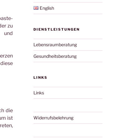
English
paste-
der zu
DIENSTLEISTUNGEN
e und
Lebensraumberatung
merzen
Gesundheitsberatung
 diese
LINKS
Links
ch die
um ist
Widerrufsbelehrung
reten,