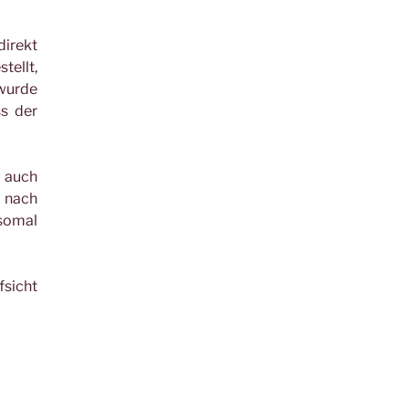
direkt
tellt,
 wurde
ss der
d auch
r nach
somal
fsicht