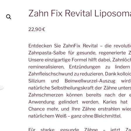
Zahn Fix Revital Liposom
22,90
€
Entdecken Sie ZahnFix Revital – die revolut
Zahnpasta-Salbe für gesunde, regenerierte 
Unsere einzigartige Formel hilft dabei, Zahnlöc
remineralisieren, Entzündungen zu linder
Zahnfleischschwund zu reduzieren. Dank kollo
Silizium und Beinwellwurzel-Auszug wir
natürliche Selbstheilungskraft der Zähne unters
Zahnschmerzen können bereits nach der e
Anwendung gelindert werden. Karies hat 
Chance mehr, und Ihre Zähne erstrahlen wie
natürlichem Weiß – ganz ohne Bleichmittel.
Für starke, gesunde Zähne – jetzt Za