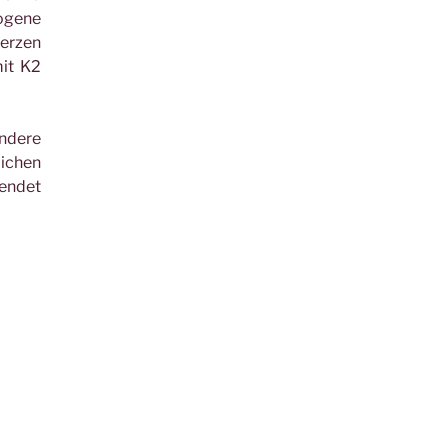
wogene
merzen
mit K2
ndere
ichen
wendet