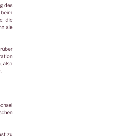
ng des
t beim
e, die
nn sie
rüber
ration
, also
.
echsel
ischen
bst zu