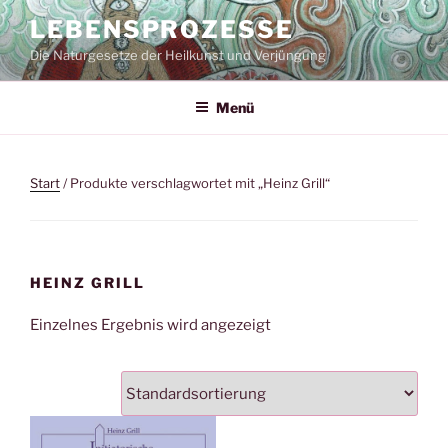
Zum
LEBENSPROZESSE
Inhalt
Die Naturgesetze der Heilkunst und Verjüngung
springen
Menü
Start
/ Produkte verschlagwortet mit „Heinz Grill“
HEINZ GRILL
Einzelnes Ergebnis wird angezeigt