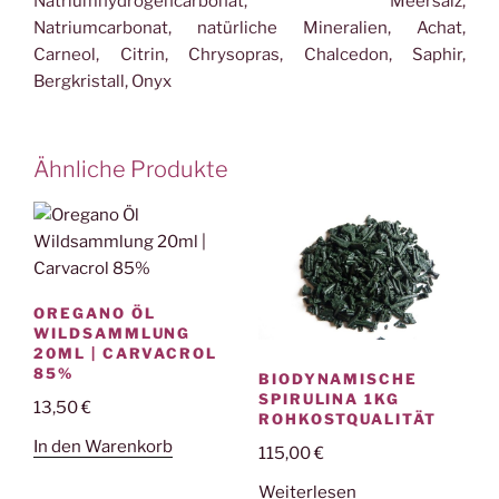
Natriumhydrogencarbonat, Meersalz,
Natriumcarbonat, natürliche Mineralien, Achat,
Carneol, Citrin, Chrysopras, Chalcedon, Saphir,
Bergkristall, Onyx
Ähnliche Produkte
OREGANO ÖL
WILDSAMMLUNG
20ML | CARVACROL
85%
BIODYNAMISCHE
SPIRULINA 1KG
13,50
€
ROHKOSTQUALITÄT
In den Warenkorb
115,00
€
Weiterlesen