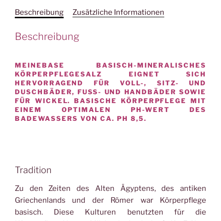
Badesalz
Beschreibung
Zusätzliche Informationen
2750
gr
Beschreibung
Menge
MEINEBASE BASISCH-MINERALISCHES
KÖRPERPFLEGESALZ EIGNET SICH
HERVORRAGEND FÜR VOLL-, SITZ- UND
DUSCHBÄDER, FUSS- UND HANDBÄDER SOWIE F
ÜR WICKEL. BASISCHE KÖRPERPFLEGE MIT E
INEM OPTIMALEN PH-WERT DES B
ADEWASSERS VON CA. PH 8,5.
Tradition
Zu den Zeiten des Alten Ägyptens, des antiken
Griechenlands und der Römer war Körperpflege
basisch. Diese Kulturen benutzten für die