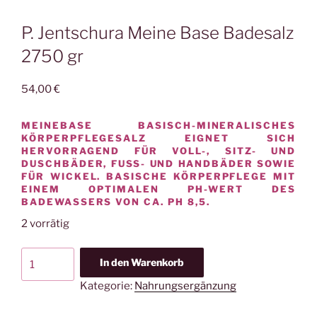
P. Jentschura Meine Base Badesalz
2750 gr
54,00
€
MEINEBASE BASISCH-MINERALISCHES
KÖRPERPFLEGESALZ EIGNET SICH
HERVORRAGEND FÜR VOLL-, SITZ- UND
DUSCHBÄDER, FUSS- UND HANDBÄDER SOWIE F
ÜR WICKEL. BASISCHE KÖRPERPFLEGE MIT E
INEM OPTIMALEN PH-WERT DES B
ADEWASSERS VON CA. PH 8,5.
2 vorrätig
P.
In den Warenkorb
Jentschura
Kategorie:
Nahrungsergänzung
Meine
Base