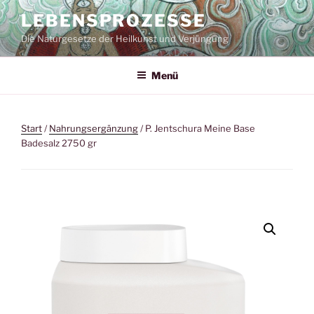
Zum
LEBENSPROZESSE
Inhalt
Die Naturgesetze der Heilkunst und Verjüngung
springen
Menü
Start
/
Nahrungsergänzung
/ P. Jentschura Meine Base
Badesalz 2750 gr