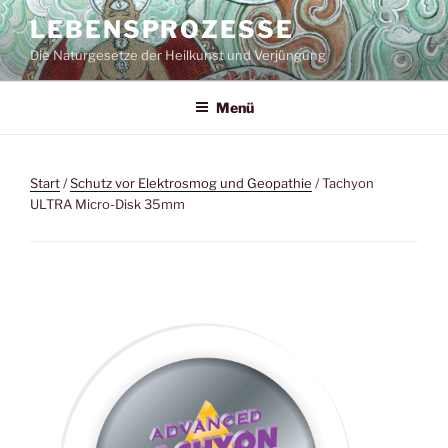
Zum
LEBENSPROZESSE
Inhalt
Die Naturgesetze der Heilkunst und Verjüngung
springen
Menü
Start
/
Schutz vor Elektrosmog und Geopathie
/ Tachyon
ULTRA Micro-Disk 35mm