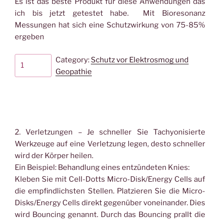
Es ist das beste Produkt für diese Anwendungen das
ich bis jetzt getestet habe. Mit Bioresonanz
Messungen hat sich eine Schutzwirkung von 75-85%
ergeben
E-
Category:
Schutz vor Elektrosmog und
Smog
Geopathie
Server
(groß)-
Schutz
vor
Elektromsmog
2. Verletzungen – Je schneller Sie Tachyonisierte
von
Werkzeuge auf eine Verletzung legen, desto schneller
Computer
wird der Körper heilen.
und
Ein Beispiel: Behandlung eines entzündeten Knies:
Monitor
Kleben Sie mit Cell-Dotts Micro-Disk/Energy Cells auf
quantity
die empfindlichsten Stellen. Platzieren Sie die Micro-
Disks/Energy Cells direkt gegenüber voneinander. Dies
wird Bouncing genannt. Durch das Bouncing prallt die