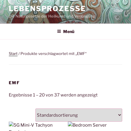
Zum
LEBENSPROZESSE
Inhalt
Die Naturgesetze der Heilkunst und Verjüngung
springen
Menü
Start
/ Produkte verschlagwortet mit „EMF“
EMF
Ergebnisse 1 – 20 von 37 werden angezeigt