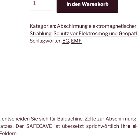
In den Warenkorb
BSK1
|
SAFECAVE
Kategorien:
Abschirmung elektromagnetischer
Abschirmbaldachin
Strahlung
,
Schutz vor Elektrosmog und Geopat
|
Schlagwörter:
5G
,
EMF
Kasten
Einzelbett
Menge
ntscheiden Sie sich für Baldachine, Zelte zur Abschirmung
latzes. Der SAFECAVE ist übersetzt sprichwörtlich
Ihre s
Feldern.