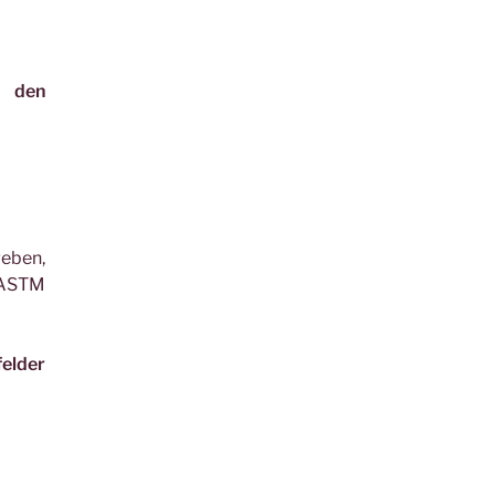
n den
eben,
 ASTM
felder