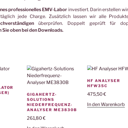
enes professionelles EMV-Labor
investiert. Darin erstellen wi
täglich jede Charge. Zusätzlich lassen wir alle Produk
hverständigen
überprüfen. Doppelt geprüft für dop
n Sie oben bei den Downloads.
HF ANALYSER
HFW35C
LATOR
GER)
475,50
€
GIGAHERTZ-
SOLUTIONS
In den Warenkorb
NIEDERFREQUENZ-
ANALYSER ME3830B
261,80
€