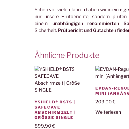
Schon vor vielen Jahren haben wir in ein
eig
nur unsere Prüfberichte, sondern prüfen 
einem
unabhängigen renommierten Sac
Sicherheit.
Prüfbericht und Gutachten finde
Ähnliche Produkte
EVDAN-REGU
MINI (ANHÄN
209,00
€
YSHIELD® BSTS |
SAFECAVE
Weiterlesen
ABSCHIRMZELT |
GRÖSSE SINGLE
899,90
€