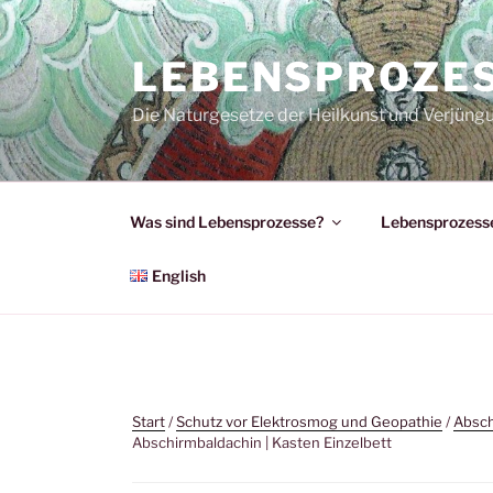
Zum
Inhalt
LEBENSPROZE
springen
Die Naturgesetze der Heilkunst und Verjüng
Was sind Lebensprozesse?
Lebensprozesse
English
Start
/
Schutz vor Elektrosmog und Geopathie
/
Absch
Abschirmbaldachin | Kasten Einzelbett