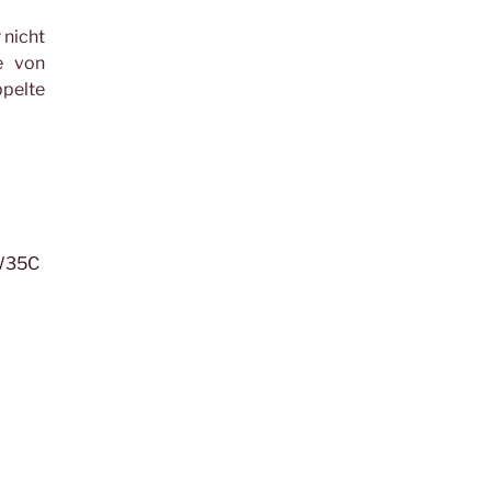
r nicht
te von
pelte