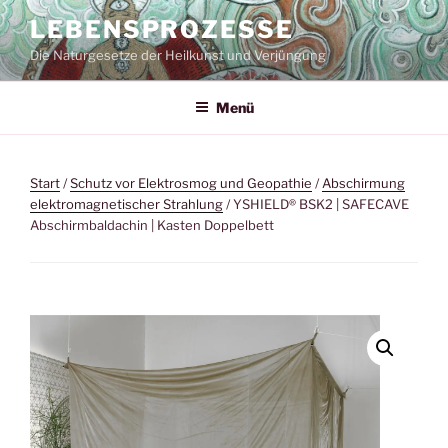
Zum
LEBENSPROZESSE
Inhalt
Die Naturgesetze der Heilkunst und Verjüngung
springen
Menü
Start
/
Schutz vor Elektrosmog und Geopathie
/
Abschirmung
elektromagnetischer Strahlung
/ YSHIELD® BSK2 | SAFECAVE
Abschirmbaldachin | Kasten Doppelbett