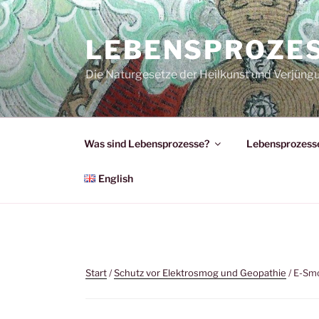
Zum
Inhalt
LEBENSPROZE
springen
Die Naturgesetze der Heilkunst und Verjüng
Was sind Lebensprozesse?
Lebensprozesse
English
Start
/
Schutz vor Elektrosmog und Geopathie
/ E-Sm