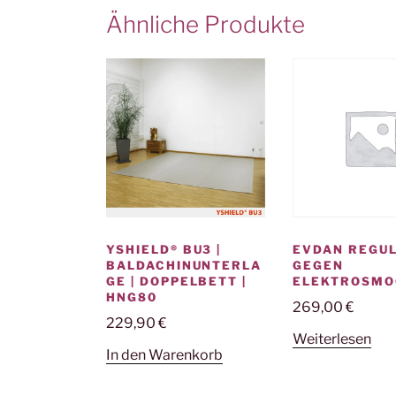
Ähnliche Produkte
YSHIELD® BU3 |
EVDAN REGU
BALDACHINUNTERLA
GEGEN
GE | DOPPELBETT |
ELEKTROSMO
HNG80
269,00
€
229,90
€
Weiterlesen
In den Warenkorb