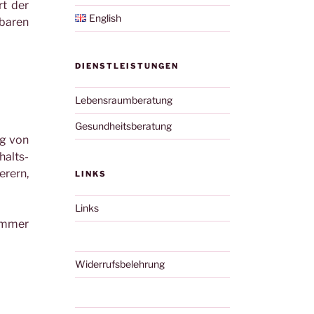
rt der
English
sbaren
DIENSTLEISTUNGEN
Lebensraumberatung
Gesundheitsberatung
ng von
alts-
erern,
LINKS
Links
zimmer
Widerrufsbelehrung