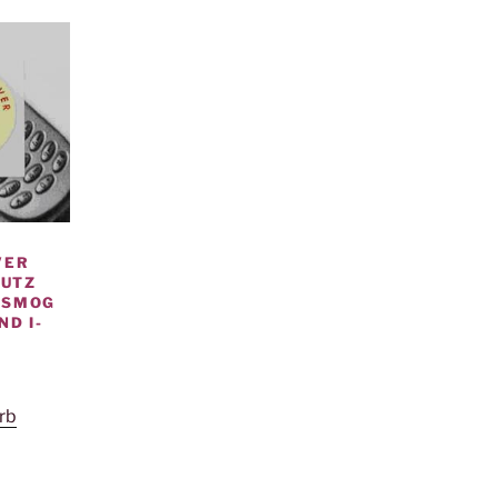
VER
HUTZ
OSMOG
ND I-
rb