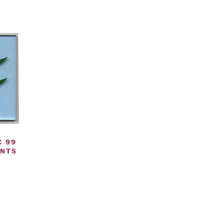
C 99
ENTS