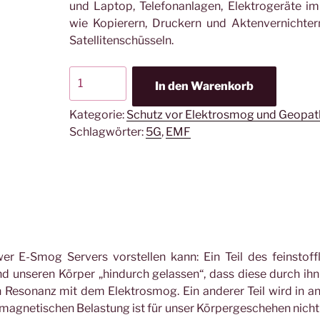
und Laptop, Telefonanlagen, Elektrogeräte i
wie Kopierern, Druckern und Aktenvernichte
Satellitenschüsseln.
E-
In den Warenkorb
Smog
Server
Kategorie:
Schutz vor Elektrosmog und Geopat
(groß)-
Schlagwörter:
5G
,
EMF
Schutz
vor
Elektromsmog
von
Computer
und
Monitor
 E-Smog Servers vorstellen kann: Ein Teil des feinstoff
Menge
 unseren Körper „hindurch gelassen“, dass diese durch ihn
in Resonanz mit dem Elektrosmog. Ein anderer Teil wird in a
romagnetischen Belastung ist für unser Körpergeschehen nich