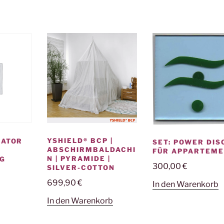
YSHIELD® BCP |
LATOR
SET: POWER DIS
ABSCHIRMBALDACHI
FÜR APPARTEM
N | PYRAMIDE |
G
300,00
€
SILVER-COTTON
699,90
€
In den Warenkorb
In den Warenkorb