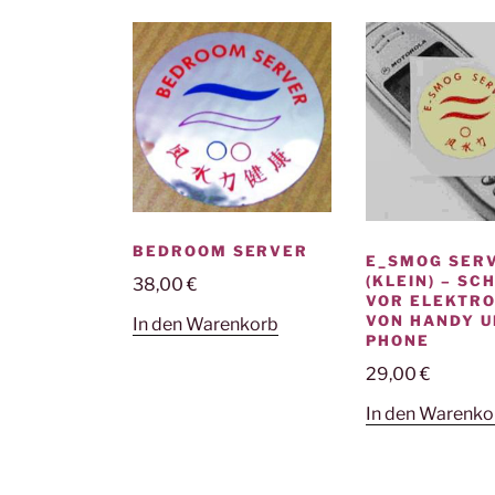
BEDROOM SERVER
E_SMOG SER
(KLEIN) – SC
38,00
€
VOR ELEKTR
VON HANDY U
In den Warenkorb
PHONE
29,00
€
In den Warenko