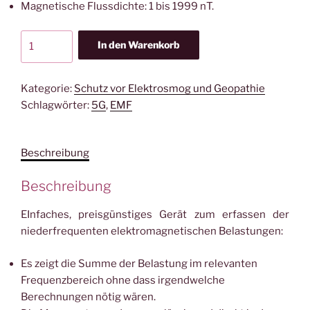
Magnetische Flussdichte: 1 bis 1999 nT.
Gigahertz-
In den Warenkorb
Solutions
Niederfrequenz-
Analyser
Kategorie:
Schutz vor Elektrosmog und Geopathie
ME3030B
Schlagwörter:
5G
,
EMF
Menge
Beschreibung
Beschreibung
EInfaches, preisgünstiges Gerät zum erfassen der
niederfrequenten elektromagnetischen Belastungen:
Es zeigt die Summe der Belastung im relevanten
Frequenzbereich ohne dass irgendwelche
Berechnungen nötig wären.