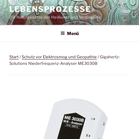
Zum
LEBENSPROZESSE
Inhalt
Die Naturgesetze der Heilkunst und Verjüngung
springen
Menü
Start
/
Schutz vor Elektrosmog und Geopathie
/ Gigahertz-
Solutions Niederfrequenz-Analyser ME3030B