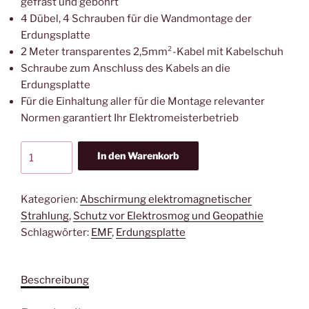
gefräst und gebohrt
4 Dübel, 4 Schrauben für die Wandmontage der
Erdungsplatte
2 Meter transparentes 2,5mm²-Kabel mit Kabelschuh
Schraube zum Anschluss des Kabels an die
Erdungsplatte
Für die Einhaltung aller für die Montage relevanter
Normen garantiert Ihr Elektromeisterbetrieb
Erdungspunkt
In den Warenkorb
komplett
|
EPK
Kategorien:
Abschirmung elektromagnetischer
eco
Strahlung
,
Schutz vor Elektrosmog und Geopathie
Menge
Schlagwörter:
EMF
,
Erdungsplatte
Beschreibung