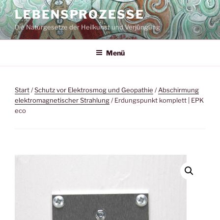
Zum
LEBENSPROZESSE
Inhalt
Die Naturgesetze der Heilkunst und Verjüngung
springen
Menü
Start
/
Schutz vor Elektrosmog und Geopathie
/
Abschirmung
elektromagnetischer Strahlung
/ Erdungspunkt komplett | EPK
eco