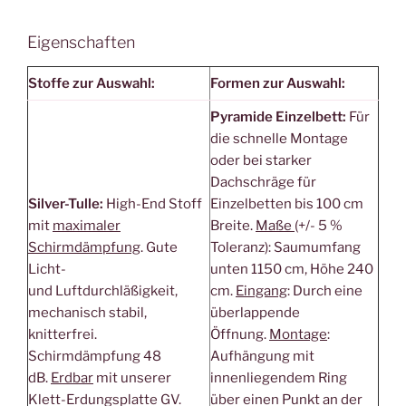
Eigenschaften
Stoffe zur Auswahl:
Formen zur Auswahl:
Pyramide Einzelbett:
Für
die schnelle Montage
oder bei starker
Dachschräge für
Silver-Tulle:
High-End Stoff
Einzelbetten bis 100 cm
mit
maximaler
Breite.
Maße
(+/- 5 %
Schirmdämpfung
. Gute
Toleranz): Saumumfang
Licht-
unten 1150 cm, Höhe 240
und Luftdurchläßigkeit,
cm.
Eingang
: Durch eine
mechanisch stabil,
überlappende
knitterfrei.
Öffnung.
Montage
:
Schirmdämpfung 48
Aufhängung mit
dB.
Erdbar
mit unserer
innenliegendem Ring
Klett-Erdungsplatte GV.
über einen Punkt an der