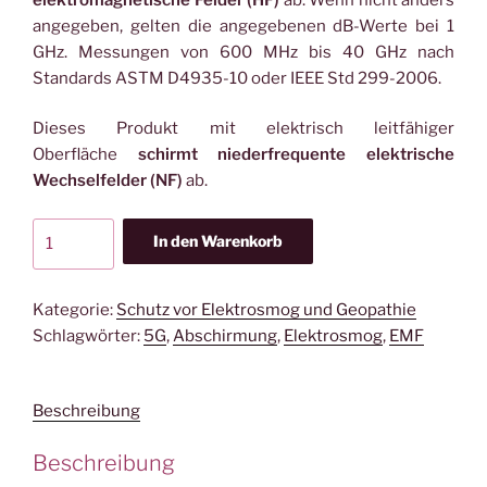
angegeben, gelten die angegebenen dB-Werte bei 1
GHz. Messungen von 600 MHz bis 40 GHz nach
Standards ASTM D4935-10 oder IEEE Std 299-2006.
Dieses Produkt mit elektrisch leitfähiger
Oberfläche
schirmt niederfrequente elektrische
Wechselfelder (NF)
ab.
YSHIELD®
In den Warenkorb
BTD
|
Abschirmbaldachin
Kategorie:
Schutz vor Elektrosmog und Geopathie
|
Schlagwörter:
5G
,
Abschirmung
,
Elektrosmog
,
EMF
Doppelbett
|
Beschreibung
SILVER-
TULLE
Beschreibung
Menge