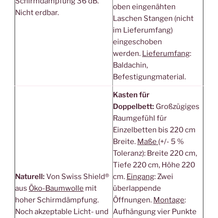
Schirmdämpfung 36 dB.
oben eingenähten
Nicht erdbar.
Laschen Stangen (nicht
im Lieferumfang)
eingeschoben
werden.
Lieferumfang
:
Baldachin,
Befestigungmaterial.
Kasten für
Doppelbett:
Großzügiges
Raumgefühl für
Einzelbetten bis 220 cm
Breite.
Maße
(+/- 5 %
Toleranz): Breite 220 cm,
Tiefe 220 cm, Höhe 220
Naturell:
Von Swiss Shield®
cm.
Eingang
: Zwei
aus
Öko-Baumwolle
mit
überlappende
hoher Schirmdämpfung.
Öffnungen.
Montage
:
Noch akzeptable Licht- und
Aufhängung vier Punkte