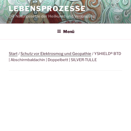
Zum
LEBENSPROZESSE
Inhalt
Die Naturgesetze der Heilkunst und Verjüngung
springen
Menü
Start
/
Schutz vor Elektrosmog und Geopathie
/ YSHIELD® BTD
| Abschirmbaldachin | Doppelbett | SILVER-TULLE